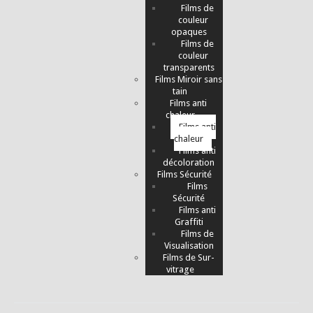
Films de
couleur
opaques
Films de
couleur
transparents
Films Miroir sans
tain
Films anti
chaleur
Films anti
chaleur
Films anti
décoloration
Films Sécurité
Films
Sécurité
Films anti
Graffiti
Films de
Visualisation
Films de Sur-
vitrage