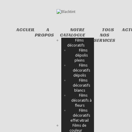
ACCUEIL
A
NOTRE
TOUS
ACT
PROPOS
CATALOGUE
NOS
SERVICES
Films
décoratifs
Films
dépolis
pleins
Films
décoratifs
dépolis
Films
décoratifs
blancs
Films
décoratifs à
fleurs
Films
décoratifs
effet vitrail
Films de
couleur