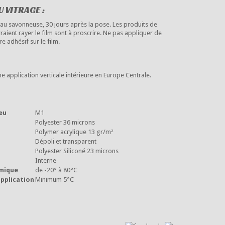
 VITRAGE :
eau savonneuse, 30 jours après la pose. Les produits de
aient rayer le film sont à proscrire. Ne pas appliquer de
re adhésif sur le film.
e application verticale intérieure en Europe Centrale.
eu
M1
Polyester 36 microns
Polymer acrylique 13 gr/m²
Dépoli et transparent
Polyester Siliconé 23 microns
Interne
mique
de -20° à 80°C
pplication
Minimum 5°C