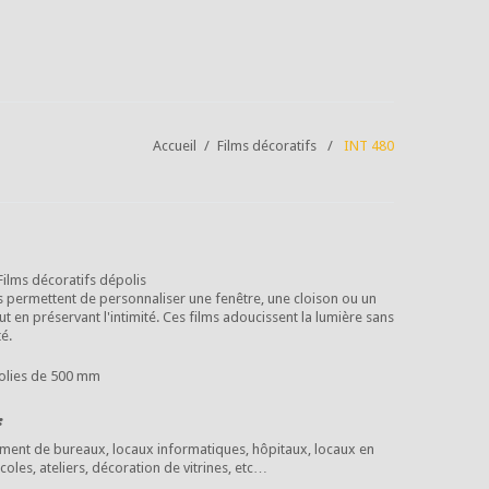
Accueil
Films décoratifs
INT 480
Films décoratifs dépolis
fs permettent de personnaliser une fenêtre, une cloison ou un
t en préservant l'intimité. Ces films adoucissent la lumière sans
té.
polies de 500 mm
:
ment de bureaux, locaux informatiques, hôpitaux, locaux en
oles, ateliers, décoration de vitrines, etc…