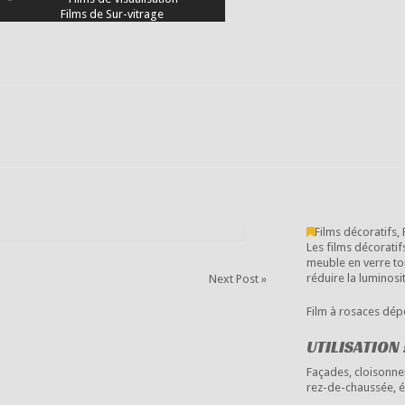
Films de Sur-vitrage
Films décoratifs
,
Les films décorati
meuble en verre tou
réduire la luminosi
Next Post »
Film à rosaces dé
UTILISATION 
Façades, cloisonne
rez-de-chaussée, éc