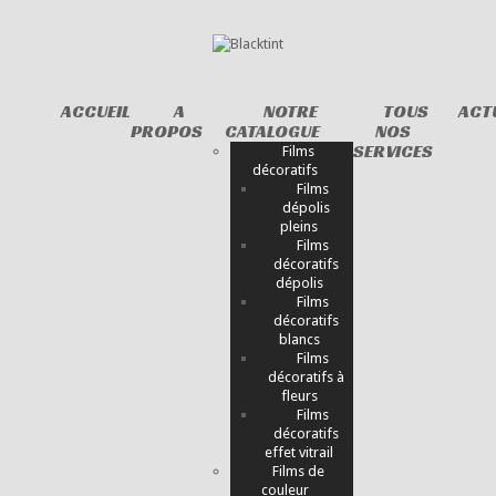
ACCUEIL
A
NOTRE
TOUS
ACT
PROPOS
CATALOGUE
NOS
SERVICES
Films
décoratifs
Films
dépolis
pleins
Films
décoratifs
dépolis
Films
décoratifs
blancs
Films
décoratifs à
fleurs
Films
décoratifs
effet vitrail
Films de
couleur