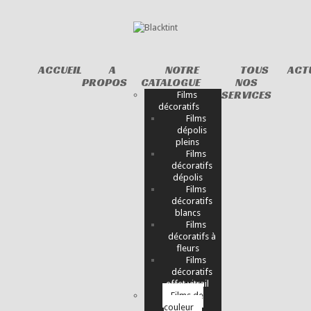
ACCUEIL
A
NOTRE
TOUS
ACT
PROPOS
CATALOGUE
NOS
SERVICES
Films
décoratifs
Films
dépolis
pleins
Films
décoratifs
dépolis
Films
décoratifs
blancs
Films
décoratifs à
fleurs
Films
décoratifs
effet vitrail
Films de
couleur