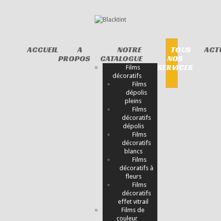
ACCUEIL
A
NOTRE
TOUS
ACT
PROPOS
CATALOGUE
NOS
SERVICES
Films
décoratifs
Films
dépolis
pleins
Films
décoratifs
dépolis
Films
décoratifs
blancs
Films
décoratifs à
fleurs
Films
décoratifs
effet vitrail
Films de
couleur