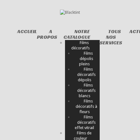
ACCUEIL
A
NOTRE
TOUS
ACT
PROPOS
CATALOGUE
NOS
SERVICES
Films
décoratifs
Films
dépolis
pleins
Films
décoratifs
dépolis
Films
décoratifs
blancs
Films
décoratifs à
fleurs
Films
décoratifs
effet vitrail
Films de
couleur