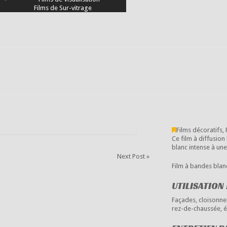
Films de Sur-vitrage
Films décoratifs
,
Ce film à diffusio
blanc intense à un
Next Post »
Film à bandes blan
UTILISATION 
Façades, cloisonne
rez-de-chaussée, éc