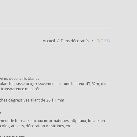
Accueil
Films décoratifs
INT 234
Films décoratifs blancs
n blanche passe progressivement, sur une hauteur d'I,52m, d'un
e transparence mesurée.
ches dégressives allant de 26 à 1 mm
:
ment de bureaux, locaux informatiques, hôpitaux, locaux en
oles, ateliers, décoration de vitrines, etc…