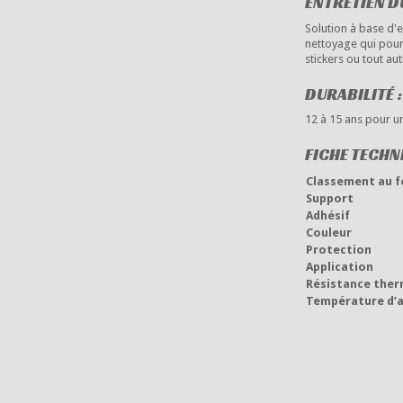
ENTRETIEN DU
Solution à base d'
nettoyage qui pourr
stickers ou tout aut
DURABILITÉ :
12 à 15 ans pour un
FICHE TECHN
Classement au f
Support
Adhésif
Couleur
Protection
Application
Résistance ther
Température d’a