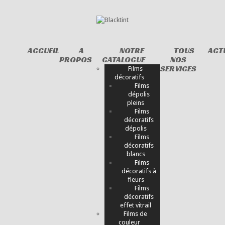
ACCUEIL
A
NOTRE
TOUS
ACT
PROPOS
CATALOGUE
NOS
SERVICES
Films
décoratifs
Films
dépolis
pleins
Films
décoratifs
dépolis
Films
décoratifs
blancs
Films
décoratifs à
fleurs
Films
décoratifs
effet vitrail
Films de
couleur