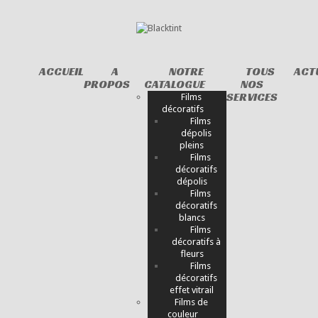
ACCUEIL
A
NOTRE
TOUS
ACT
PROPOS
CATALOGUE
NOS
SERVICES
Films
décoratifs
Films
dépolis
pleins
Films
décoratifs
dépolis
Films
décoratifs
blancs
Films
décoratifs à
fleurs
Films
décoratifs
effet vitrail
Films de
couleur